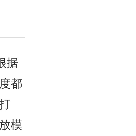
根据
度都
打
放模