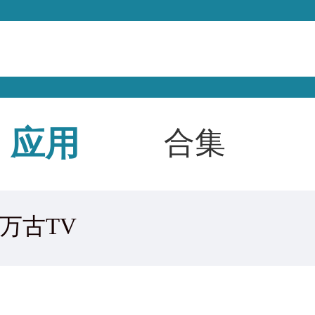
应用
合集
万古TV