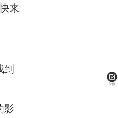
快来
找到
举报
的影