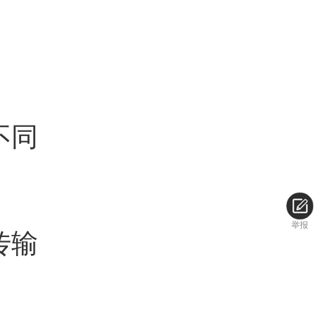
不同
举报
传输