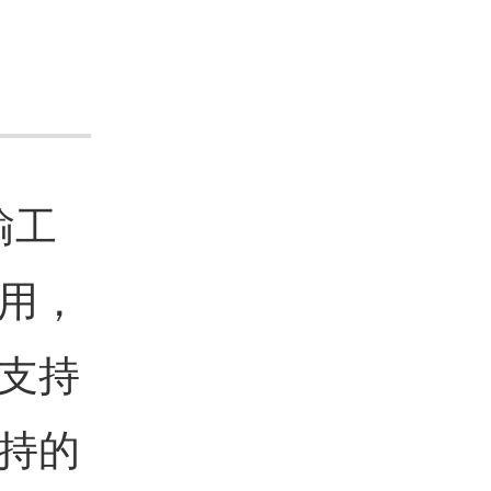
输工
用，
支持
持的