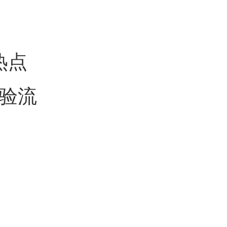
热点
验流
！