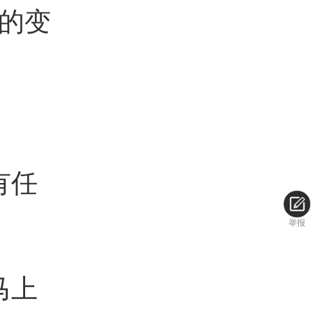
的变
有任
举报
马上