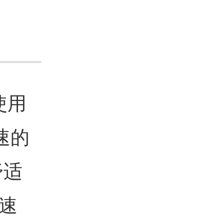
使用
速的
舒适
速