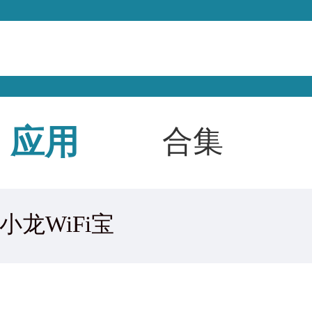
应用
合集
小龙WiFi宝