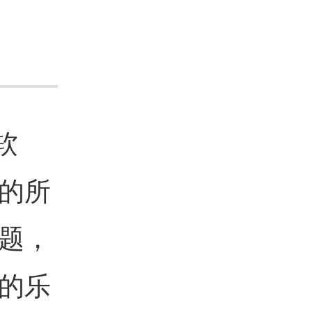
软
的所
题，
的乐