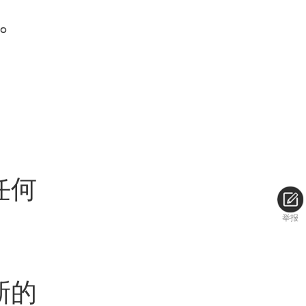
。
任何
举报
新的