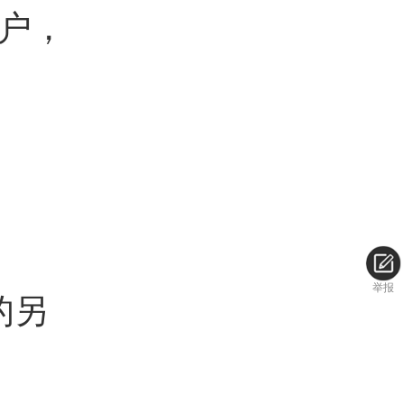
户，
。
举报
的另