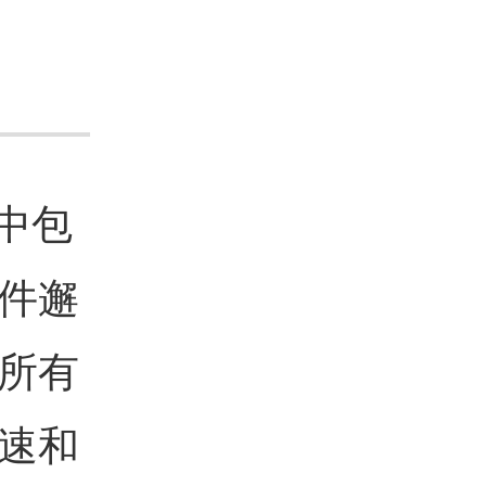
中包
件邂
所有
速和