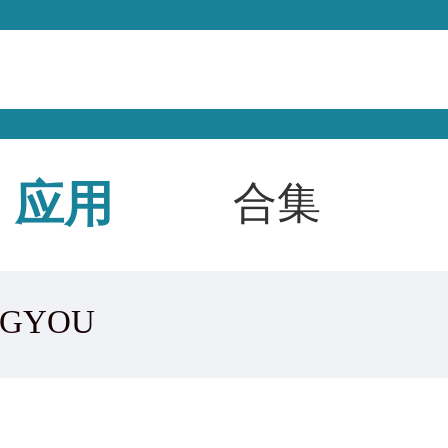
应用
合集
GYOU