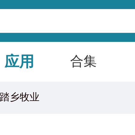
应用
合集
踏乡牧业