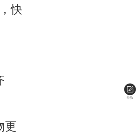
，快
齐
举报
物更