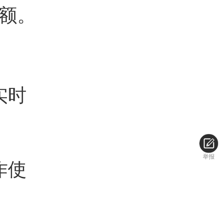
额。
实时
举报
作使