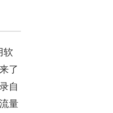
用软
来了
录自
流量