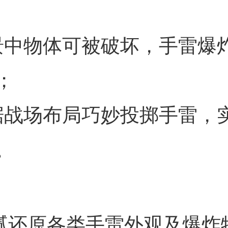
景中物体可被破坏，手雷爆
；
据战场布局巧妙投掷手雷，
。
细腻还原各类手雷外观及爆炸