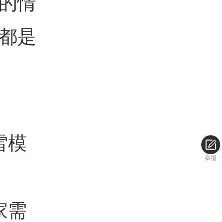
的情
都是
雷模
举报
家需