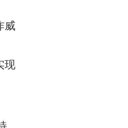
炸威
实现
特