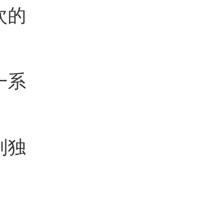
次的
一系
到独