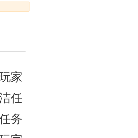
玩家
洁任
任务