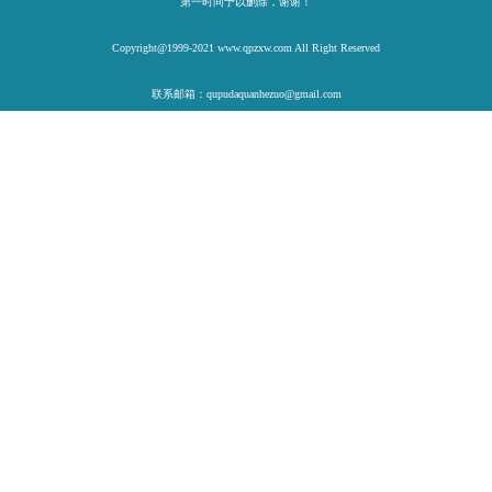
第一时间予以删除，谢谢！
Copyright@1999-2021 www.qpzxw.com All Right Reserved
联系邮箱：qupudaquanhezuo@gmail.com