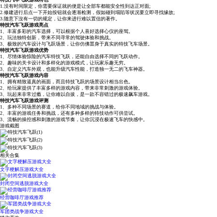
1.没有时间限定，你需要保证就的便是让全部车都能安全性到达正对面;
2.修建进行后点一下开始按钮就会逐渐检测，假如碰到塌陷等状况要立即寻找缘故;
3.随意下沒有一切的规定，让你来进行难以置信的著作。
特技汽车飞跃游戏亮点
1、丰富多彩的汽车选择，可以根据个人喜好选择心仪的座驾。
2、玩法独特创新，带来不同寻常的驾驶体验和挑战。
3、极致的汽车设计与飞跃场景，让你仿佛置身于真实的特技飞车场景。
特技汽车飞跃游戏优势
1、尽情体验惊险的汽车特技飞跃，还能自由选择不同的飞跃动作。
2、趣味的关卡设计和多样化的游戏模式，让玩家乐趣无穷。
3、自定义汽车外观，也能升级汽车性能，打造独一无二的飞车神器。
特技汽车飞跃游戏内容
1、拥有精致逼真的画面，而且特技飞跃的场景设计相当出色。
2、给玩家提供了丰富多样的游戏内容，带来非常刺激的游戏体验。
3、玩起来非常过瘾，让你难以自拔，是一款不容错过的极速飙车游戏。
特技汽车飞跃游戏评测
1、多种不同场景的赛道，给你不同地域的挑战与体验。
2、丰富的游戏任务和挑战，还有多种多样的特技动作可供尝试。
3、流畅的操控感和刺激的游戏节奏，让你沉浸在极速飞车的快感中。
游戏截图
相关合集
文字梗解压游戏大全
封闭空间逃脱游戏大全
经营咖啡厅游戏推荐
军团类战争游戏大全