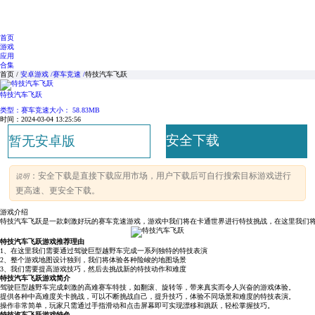
首页
游戏
应用
合集
首页 /
安卓游戏 /
赛车竞速 /
特技汽车飞跃
特技汽车飞跃
类型：赛车竞速
大小： 58.83MB
时间：2024-03-04 13:25:56
安全下载
暂无安卓版
：安全下载是直接下载应用市场，用户下载后可自行搜索目标游戏进行
说明
更高速、更安全下载。
游戏介绍
特技汽车飞跃是一款刺激好玩的赛车竞速游戏，游戏中我们将在卡通世界进行特技挑战，在这里我们
特技汽车飞跃游戏推荐理由
1、在这里我们需要通过驾驶巨型越野车完成一系列独特的特技表演
2、整个游戏地图设计独到，我们将体验各种险峻的地图场景
3、我们需要提高游戏技巧，然后去挑战新的特技动作和难度
特技汽车飞跃游戏简介
驾驶巨型越野车完成刺激的高难赛车特技，如翻滚、旋转等，带来真实而令人兴奋的游戏体验。
提供各种中高难度关卡挑战，可以不断挑战自己，提升技巧，体验不同场景和难度的特技表演。
操作非常简单，玩家只需通过手指滑动和点击屏幕即可实现漂移和跳跃，轻松掌握技巧。
特技汽车飞跃游戏特色