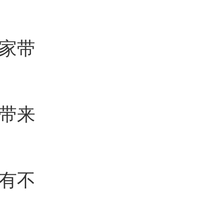
家带
带来
有不