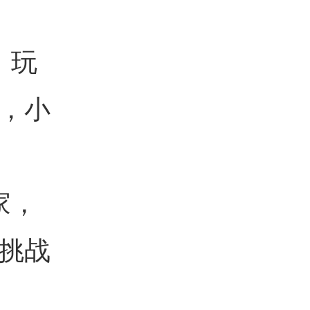
，玩
，小
家，
挑战