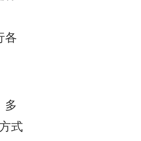
行各
。多
方式