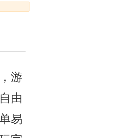
，游
自由
单易