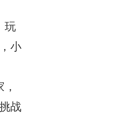
，玩
，小
家，
挑战