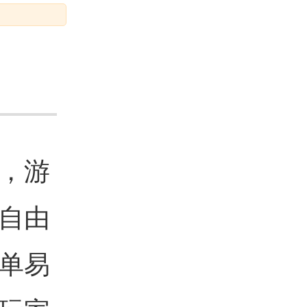
，游
自由
单易