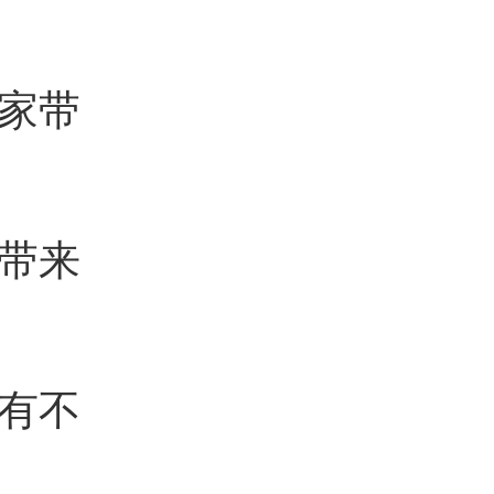
家带
带来
有不