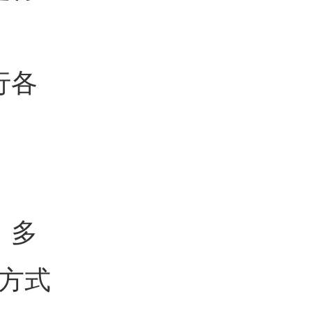
行各
。多
方式