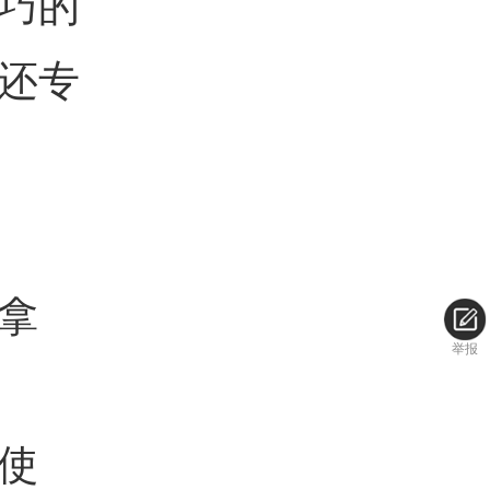
巧的
还专
拿
举报
使