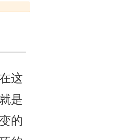
在这
就是
变的