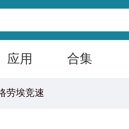
合集
应用
格劳埃竞速