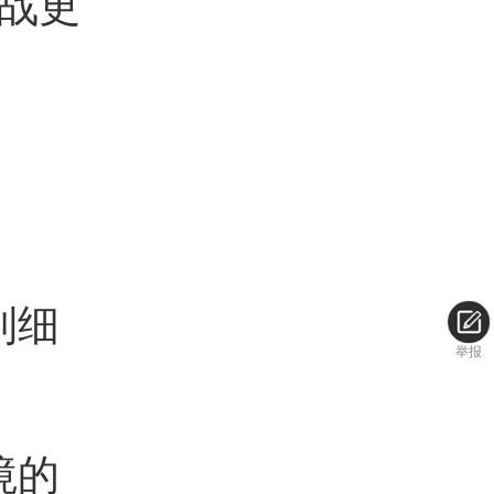
战更
到细
举报
境的