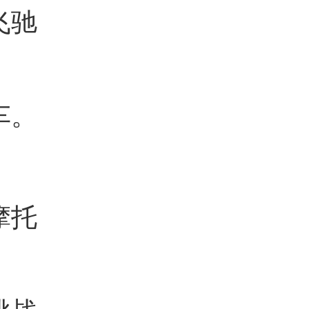
飞驰
车。
摩托