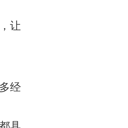
，让
多经
都具