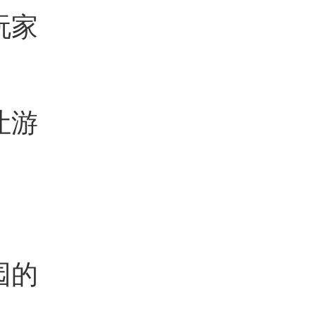
玩家
让游
园的