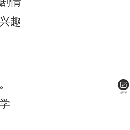
剧情
兴趣
。
举报
学