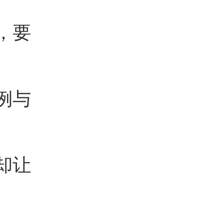
，要
例与
却让