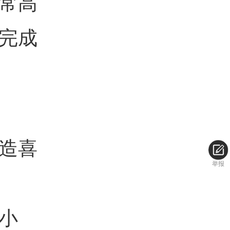
常高
完成
造喜
举报
小