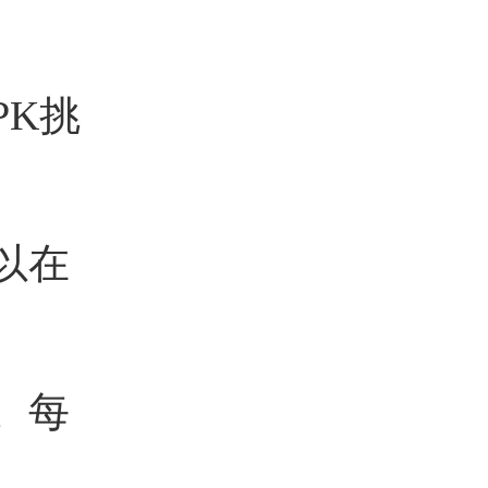
PK挑
以在
。每