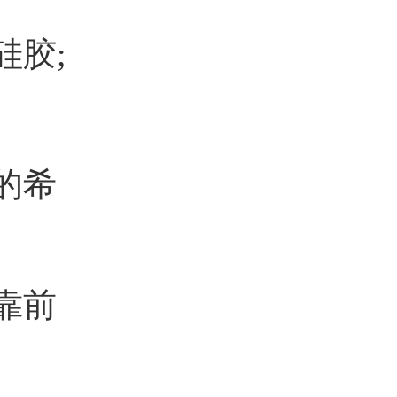
硅胶;
的希
靠前