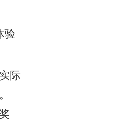
体验
实际
。
奖