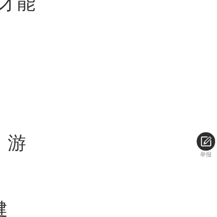
才能
，游
举报
健