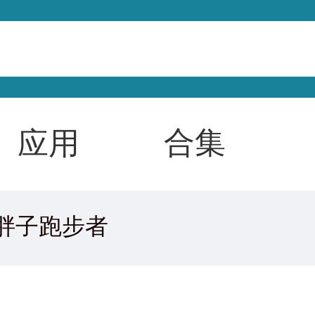
合集
应用
胖子跑步者