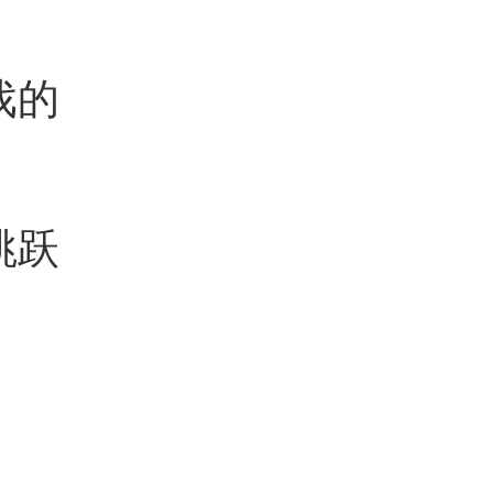
戏的
跳跃