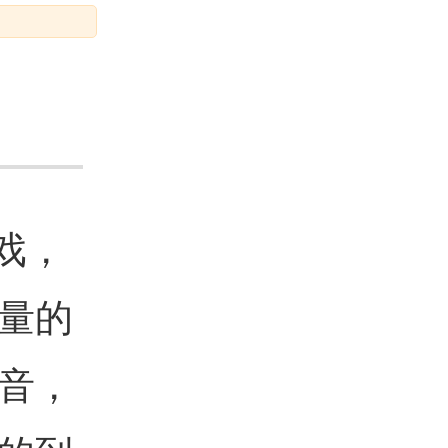
游戏，
量的
音，