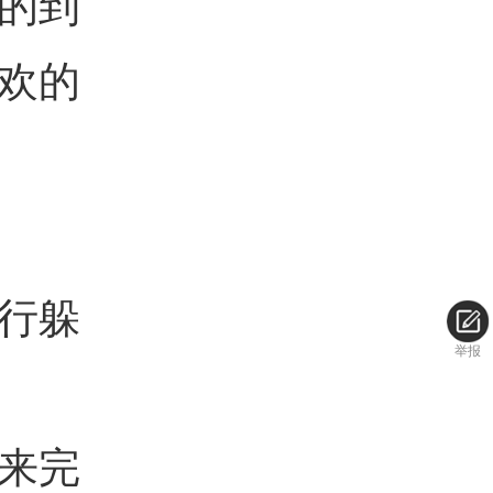
的到
欢的
行躲
举报
来完