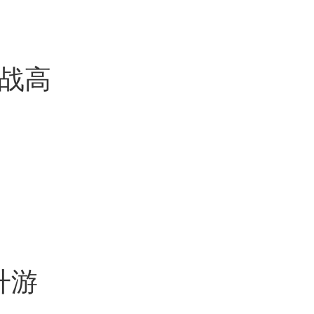
战高
升游